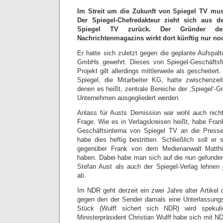
Im Streit um die Zukunft von Spiegel TV mus
Der Spiegel-Chefredakteur zieht sich aus 
Spiegel TV zurück. Der Gründer der
Nachrichtenmagazins wirkt dort künftig nur no
Er hatte sich zuletzt gegen die geplante Aufspal
GmbHs gewehrt. Dieses von Spiegel-Geschäftsfüh
Projekt gilt allerdings mittlerweile als gescheiter
Spiegel, die Mitarbeiter KG, hatte zwischenzeitl
denen es heißt, zentrale Bereiche der ,Spiegel‘-
Unternehmen ausgegliedert werden.
Anlass für Austs Demission war wohl auch nich
Frage. Wie es in Verlagskreisen heißt, habe Fran
Geschäftsinterna von Spiegel TV an die Press
habe dies heftig bestritten. Schließlich soll 
gegenüber Frank von dem Medienanwalt Matthia
haben. Dabei habe man sich auf die nun gefunde
Stefan Aust als auch der Spiegel-Verlag lehnen
ab.
Im NDR geht derzeit ein zwei Jahre alter Artikel 
gegen den der Sender damals eine Unterlassungs
Stück (Wulff sichert sich NDR) wird spekuli
Ministerpräsident Christian Wulff habe sich mit N