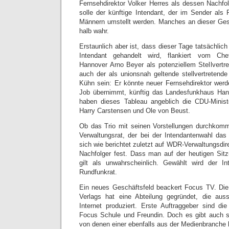
Fernsehdirektor Volker Herres als dessen Nachfo
solle der künftige Intendant, der im Sender als 
Männern umstellt werden. Manches an dieser Gesc
halb wahr.
Erstaunlich aber ist, dass dieser Tage tatsächlich
Intendant gehandelt wird, flankiert vom Ch
Hannover Arno Beyer als potenziellem Stellvertret
auch der als unionsnah geltende stellvertreten
Kühn sein: Er könnte neuer Fernsehdirektor werde
Job übernimmt, künftig das Landesfunkhaus Hann
haben dieses Tableau angeblich die CDU-Ministe
Harry Carstensen und Ole von Beust.
Ob das Trio mit seinen Vorstellungen durchkomm
Verwaltungsrat, der bei der Intendantenwahl das 
sich wie berichtet zuletzt auf WDR-Verwaltungsdir
Nachfolger fest. Dass man auf der heutigen Sit
gilt als unwahrscheinlich. Gewählt wird der 
Rundfunkrat.
Ein neues Geschäftsfeld beackert Focus TV. Die
Verlags hat eine Abteilung gegründet, die auss
Internet produziert. Erste Auftraggeber sind die
Focus Schule und Freundin. Doch es gibt auch
von denen einer ebenfalls aus der Medienbranche