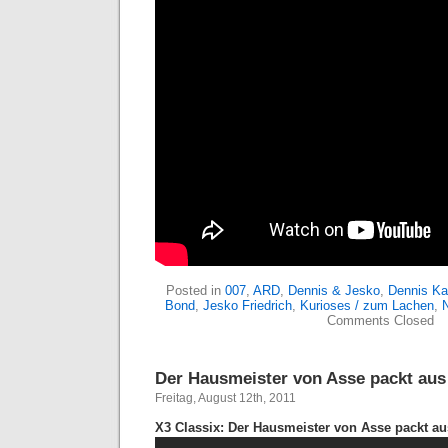
Posted in
007
,
ARD
,
Dennis & Jesko
,
Dennis K
Bond
,
Jesko Friedrich
,
Kurioses / zum Lachen
,
Comments Closed
Der Hausmeister von Asse packt aus
Freitag, August 12th, 2011
X3 Classix: Der Hausmeister von Asse packt a