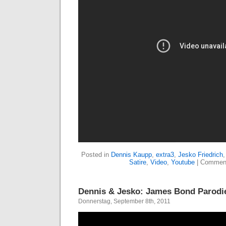
Posted in
Dennis Kaupp
,
extra3
,
Jesko Friedrich
Satire
,
Video
,
Youtube
|
Comment
Dennis & Jesko: James Bond Parodi
Donnerstag, September 8th, 2011