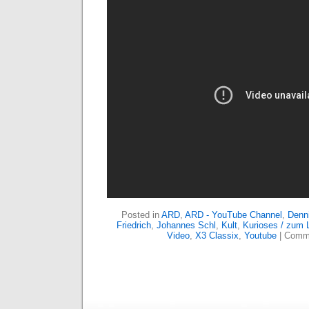
Posted in
ARD
,
ARD - YouTube Channel
,
Denn
Friedrich
,
Johannes Schl
,
Kult
,
Kurioses / zum 
Video
,
X3 Classix
,
Youtube
|
Comme