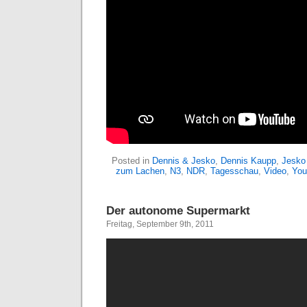
Posted in
Dennis & Jesko
,
Dennis Kaupp
,
Jesko 
zum Lachen
,
N3
,
NDR
,
Tagesschau
,
Video
,
You
Der autonome Supermarkt
Freitag, September 9th, 2011