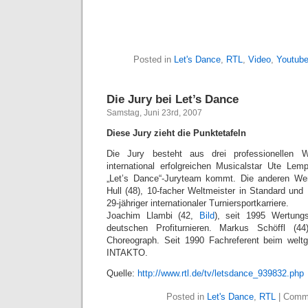
Posted in
Let's Dance
,
RTL
,
Video
,
Youtub
Die Jury bei Let’s Dance
Samstag, Juni 23rd, 2007
Diese Jury zieht die Punktetafeln
Die Jury besteht aus drei professionellen 
international erfolgreichen Musicalstar Ute Lem
„Let’s Dance“-Juryteam kommt. Die anderen Wert
Hull (48), 10-facher Weltmeister in Standard und 
29-jähriger internationaler Turniersportkarriere.
Joachim Llambi (42,
Bild
), seit 1995 Wertun
deutschen Profiturnieren. Markus Schöffl (44
Choreograph. Seit 1990 Fachreferent beim weltg
INTAKTO.
Quelle:
http://www.rtl.de/tv/letsdance_939832.php
Posted in
Let's Dance
,
RTL
|
Comme