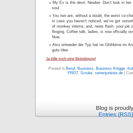
My Ex is the devil, Newbie. Don’t look in her
soul.
You two are, without a doubt, the worst co-chie
in case you haven’t noticed, we’ve got oursel
of monkey interns; and, news flash, your job i
flinging. Coffee talk, ladies, is now officially 
Now.
Also entweder der Typ hat ne Glühbirne im Ar
gute Idee
Ja bitte noch eine Beleidigung!
Posted in
Beruf
,
Business
,
Business Knigge
,
Kul
PRO7
,
Scrubs
,
serienjunkies.de
|
Com
Blog is proud
Entries (RSS