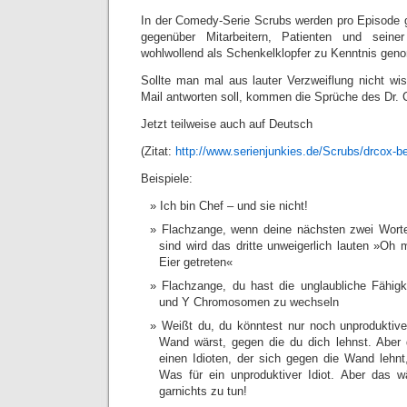
In der Comedy-Serie Scrubs werden pro Episode 
gegenüber Mitarbeitern, Patienten und sein
wohlwollend als Schenkelklopfer zu Kenntnis ge
Sollte man mal aus lauter Verzweiflung nicht w
Mail antworten soll, kommen die Sprüche des Dr. C
Jetzt teilweise auch auf Deutsch
(Zitat:
http://www.serienjunkies.de/Scrubs/drcox-be
Beispiele:
Ich bin Chef – und sie nicht!
Flachzange, wenn deine nächsten zwei Wort
sind wird das dritte unweigerlich lauten »Oh m
Eier getreten«
Flachzange, du hast die unglaubliche Fähig
und Y Chromosomen zu wechseln
Weißt du, du könntest nur noch unproduktive
Wand wärst, gegen die du dich lehnst. Aber 
einen Idioten, der sich gegen die Wand lehn
Was für ein unproduktiver Idiot. Aber das 
garnichts zu tun!