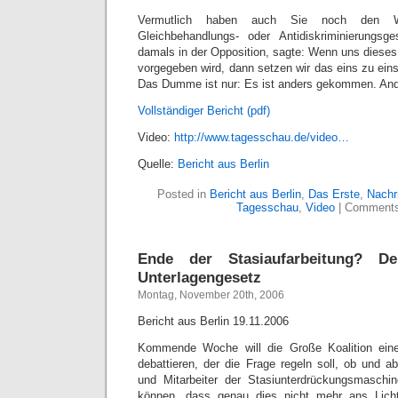
Vermutlich haben auch Sie noch den 
Gleichbehandlungs- oder Antidiskriminierungs
damals in der Opposition, sagte: Wenn uns diese
vorgegeben wird, dann setzen wir das eins zu ein
Das Dumme ist nur: Es ist anders gekommen. Andr
Vollständiger Bericht (pdf)
Video:
http://www.tagesschau.de/video…
Quelle:
Bericht aus Berlin
Posted in
Bericht aus Berlin
,
Das Erste
,
Nachr
Tagesschau
,
Video
|
Comments
Ende der Stasiaufarbeitung? D
Unterlagengesetz
Montag, November 20th, 2006
Bericht aus Berlin 19.11.2006
Kommende Woche will die Große Koalition ein
debattieren, der die Frage regeln soll, ob und a
und Mitarbeiter der Stasiunterdrückungsmaschi
können, dass genau dies nicht mehr ans Lic