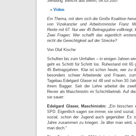
Sendung: Bericht aus Berlin, 04.03.2007
Video
Ein Thema, mit dem sich die Große Koalition heru
von Vizekanzler und Arbeitsminister Franz Mü
Rente mit 67. Nur wer 45 Beitragsjahre vollkrieg
Zwei Fragen: Wer schafft das eigentlich ersten
nicht die Gerechtigkeit auf der Strecke?
Von Olaf Kische
Schuften bis zum Umfallen – in einigen Jahren wi
geht es Schritt für Schritt los. Ruhestand mit 65
45 Beitragsjahren. Klar ist schon heute, wer zu d
besonders schwer Arbeitende und Frauen, zum
Tagebau.Edelgard Glaser ist 48 und schon 30 Jah
ihrem Bagger. Seit der Lehre arbeitet die zwei
Revier als Maschinistin im Schichtbetrieb. Auf die
sie sauer:
Edelgard Glaser, Maschinistin:
„Ein bisschen e
SPD. Eigentlich sagen sie immer, sie sind sozial, a
sozial, schon der Jugend auch gegenüber. Es is
Jahre zusammen zu kriegen. Je älter man wird, 
man doch.“