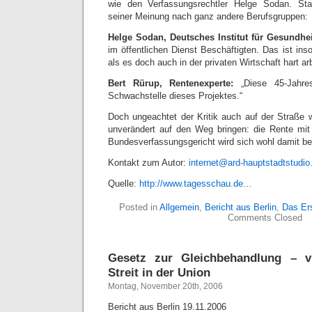
wie den Verfassungsrechtler Helge Sodan. Stat
seiner Meinung nach ganz andere Berufsgruppen:
Helge Sodan, Deutsches Institut für Gesundhei
im öffentlichen Dienst Beschäftigten. Das ist inso
als es doch auch in der privaten Wirtschaft hart a
Bert Rürup, Rentenexperte:
„Diese 45-Jahres
Schwachstelle dieses Projektes.“
Doch ungeachtet der Kritik auch auf der Straße wi
unverändert auf den Weg bringen: die Rente m
Bundesverfassungsgericht wird sich wohl damit b
Kontakt zum Autor:
internet@ard-hauptstadtstudio
Quelle:
http://www.tagesschau.de…
Posted in
Allgemein
,
Bericht aus Berlin
,
Das Er
Comments Closed
Gesetz zur Gleichbehandlung – v
Streit in der Union
Montag, November 20th, 2006
Bericht aus Berlin 19.11.2006