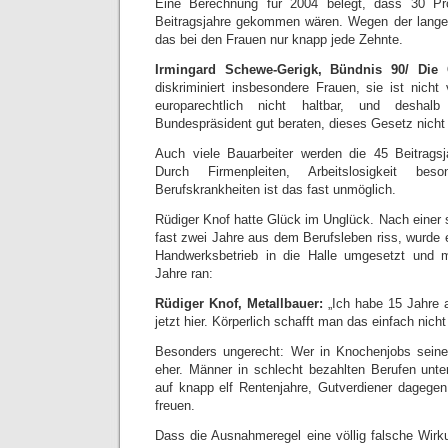
Eine Berechnung für 2004 belegt, dass 30 P
Beitragsjahre gekommen wären. Wegen der langen
das bei den Frauen nur knapp jede Zehnte.
Irmingard Schewe-Gerigk, Bündnis 90/ Die 
diskriminiert insbesondere Frauen, sie ist nicht
europarechtlich nicht haltbar, und deshal
Bundespräsident gut beraten, dieses Gesetz nicht 
Auch viele Bauarbeiter werden die 45 Beitragsj
Durch Firmenpleiten, Arbeitslosigkeit b
Berufskrankheiten ist das fast unmöglich.
Rüdiger Knof hatte Glück im Unglück. Nach einer 
fast zwei Jahre aus dem Berufsleben riss, wurde 
Handwerksbetrieb in die Halle umgesetzt und
Jahre ran:
Rüdiger Knof, Metallbauer:
„Ich habe 15 Jahre 
jetzt hier. Körperlich schafft man das einfach nicht
Besonders ungerecht: Wer in Knochenjobs seine G
eher. Männer in schlecht bezahlten Berufen unt
auf knapp elf Rentenjahre, Gutverdiener dagege
freuen.
Dass die Ausnahmeregel eine völlig falsche Wirku