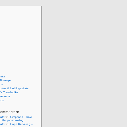
hutz
Sitemaps
um
ttos & Lieblingszitate
’s Trendwolke
kumente
eds
Kommentare
rator
zu
Simpsons – how
ld the pins bowling
rator
zu
Hape Kerkeling –