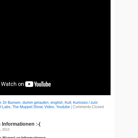
r
,
Dr Bunsen
,
dumm gelaufen
,
english
,
Kult
,
Kurioses / zum
t Labs
,
The Muppet Show
,
Video
,
Youtube
|
Comments Closed
Informationen :-(
h, 2012