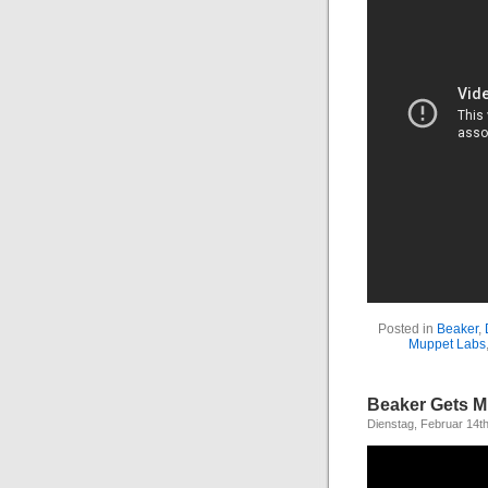
Posted in
Beaker
,
Muppet Labs
Beaker Gets Mu
Dienstag, Februar 14t