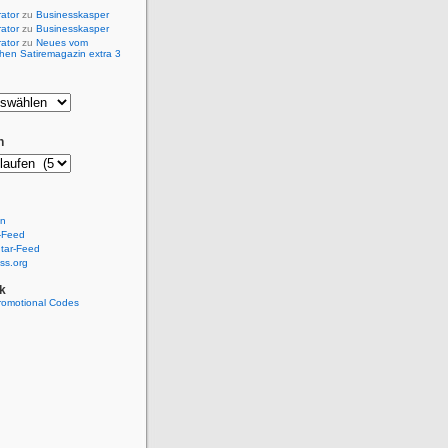
rator
zu
Businesskasper
rator
zu
Businesskasper
rator
zu
Neues vom
hen Satiremagazin extra 3
n
en
-Feed
ar-Feed
ss.org
k
romotional Codes