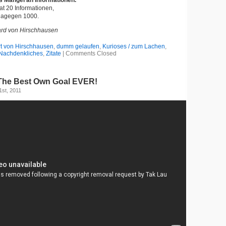
 Mangel an Informationen.
t 20 Informationen,
agegen 1000.
rd von Hirschhausen
rt von Hirschhausen
,
dumm gelaufen
,
Kurioses / zum Lachen
,
Nachdenkliches
,
Zitate
|
Comments Closed
The Best Own Goal EVER!
st, 2011