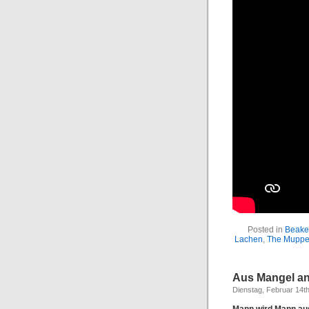
Posted in
Beake
Lachen
,
The Muppe
Aus Mangel an 
Dienstag, Februar 14t