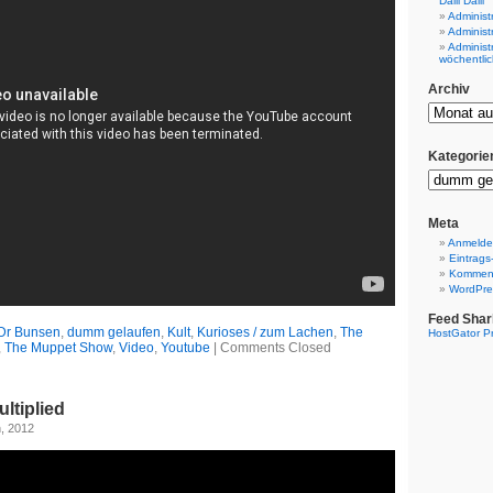
Dalli Dalli
Administ
Administ
Administ
wöchentlic
Archiv
Kategorie
Meta
Anmeld
Eintrags
Komment
WordPre
Feed Shar
Dr Bunsen
,
dumm gelaufen
,
Kult
,
Kurioses / zum Lachen
,
The
HostGator P
,
The Muppet Show
,
Video
,
Youtube
|
Comments Closed
ltiplied
h, 2012