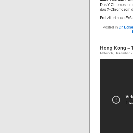
Mann wird Mann aus
Das Y-Chromoson ha
das X-Chromosom d
Frei zitiert nach
Ecka
Posted in
Dr. Ecka
Hong Kong – 
Mittwoch, Dezember 21