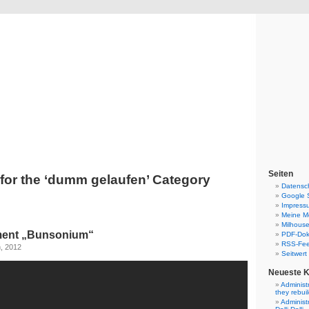
Blog
Denis Müller – Netzfunde
Seiten
for the ‘dumm gelaufen’ Category
Datensc
Google 
Impress
Meine Mo
Milhouse
ment „Bunsonium“
PDF-Do
RSS-Fe
h, 2012
Seitwert
Neueste 
Administ
they rebui
Administ