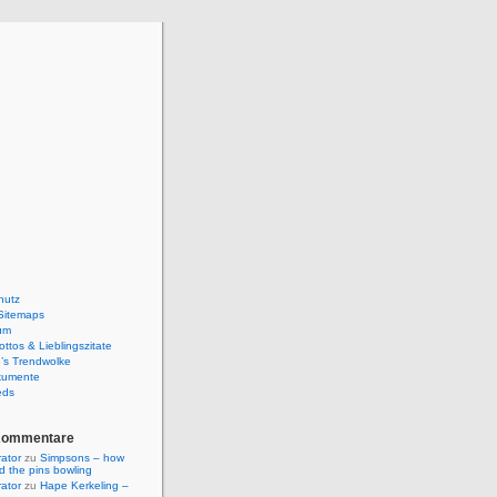
hutz
Sitemaps
um
ttos & Lieblingszitate
’s Trendwolke
kumente
eds
Kommentare
rator
zu
Simpsons – how
ld the pins bowling
rator
zu
Hape Kerkeling –