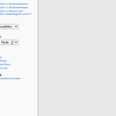
rator
zu
Businesskasper
rator
zu
Businesskasper
rator
zu
Neues vom
hen Satiremagazin extra 3
n
en
-Feed
ar-Feed
ss.org
k
romotional Codes