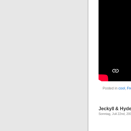
Posted in
cool
,
Fr
Jeckyll & Hyde
Sonntag, Juli 22nd, 20