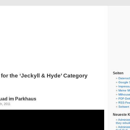
Blog
Denis Müller – Netzfunde
Seiten
for the ‘Jeckyll & Hyde’ Category
Datensc
Google 
Impress
Meine Mo
Milhouse
ad im Parkhaus
PDF-Do
RSS-Fe
h, 2011
Seitwert
Neueste 
Administ
they rebui
Administ