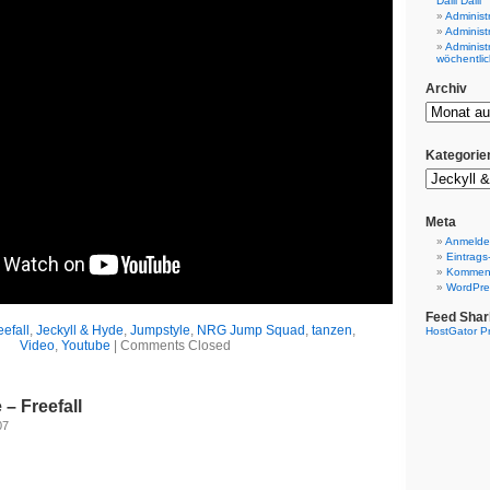
Dalli Dalli
Administ
Administ
Administ
wöchentlic
Archiv
Kategorie
Meta
Anmeld
Eintrags
Komment
WordPre
Feed Shar
eefall
,
Jeckyll & Hyde
,
Jumpstyle
,
NRG Jump Squad
,
tanzen
,
HostGator P
Video
,
Youtube
|
Comments Closed
 – Freefall
07