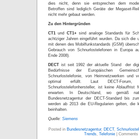
dies nicht, denn sie entsprechen dem mode
Betroffen sind lediglich Geräte der Megaset-Rei
nicht mehr gebaut werden.
Zu den Hintergründen
CT1
und
CT1+
sind analoge Standards für Schn
achtziger Jahren eingeführt wurden. Da sich die
mit denen des Mobilfunkstandards (GSM) übersch
Gebrauch von Schnurlostelefonen in Europa au
Ende 2008).
DECT
ist seit 1992 der aktuelle Stand der digi
Bedürfnisse der Europäischen Gemeins
Schnurlostelefonie, von Heimnetzwerken und v
optimal erfüllt. Laut DECT-Foru
Schnurlostelefonhersteller, ist keine Ablauffris
erwarten. In Deutschland, wo gemäß nati
Bundesnetzagentur der DECT-Standard bis zum 
werden ab 2013 die EU-Regularien gelten, die k
beinhalten.
Quelle:
Siemens
Posted in
Bundesnetzagentur
,
DECT
,
Schnurloste
Trends
,
Telefonie
|
Comments 