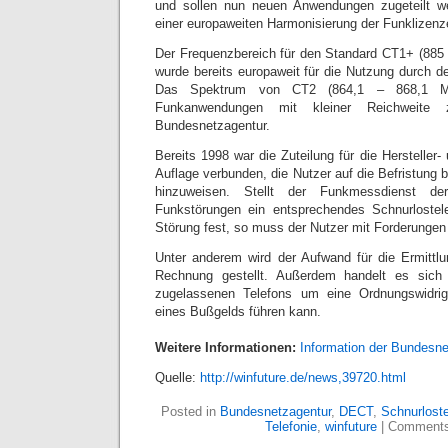
und sollen nun neuen Anwendungen zugeteilt we
einer europaweiten Harmonisierung der Funklizenz
Der Frequenzbereich für den Standard CT1+ (885
wurde bereits europaweit für die Nutzung durch d
Das Spektrum von CT2 (864,1 – 868,1 MHz
Funkanwendungen mit kleiner Reichweite 
Bundesnetzagentur.
Bereits 1998 war die Zuteilung für die Hersteller-
Auflage verbunden, die Nutzer auf die Befristung
hinzuweisen. Stellt der Funkmessdienst de
Funkstörungen ein entsprechendes Schnurlostele
Störung fest, so muss der Nutzer mit Forderungen
Unter anderem wird der Aufwand für die Ermittl
Rechnung gestellt. Außerdem handelt es sich 
zugelassenen Telefons um eine Ordnungswidrig
eines Bußgelds führen kann.
Weitere Informationen:
Information der Bundesne
Quelle:
http://winfuture.de/news,39720.html
Posted in
Bundesnetzagentur
,
DECT
,
Schnurlost
Telefonie
,
winfuture
|
Comments