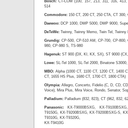
Bosch:
CT-COM (100, 157, 213, 311, 316, 413,
514
Commodore:
150 CT, 200 CT, 250 CTA, CT 300,
Daewoo:
DCP 1000, DWP 5000, DWP 9000, Super
DeTeWe:
Twinny, Twinny Memo, Twin Tel, Twinny 
Grundig:
CP-500, CP-510 AM, CP-700, CP-800, 
980, CP-980 S, TS-980
Hagenuk:
ST 900 (DX, KI, KX, SX), ST 9000 (CX
Lowe:
SL-Tel 1000, SL-Tel 2000, Binatone S3000
MBO:
Alpha (1000 CT, 1100 CT, 1200 CT, 1400 C
CT, 1655 HS Plus, 1680 CT, 1700 CT, 1800 CTA)
Olympia:
Allegro, Concerto, Fidelio (C, D, CD, CD
Voice), Mira Plus, Mira Voice, Rondo, Senator, S
Palladium:
Palladium (832, 823), CT (962, 832, 62
Panasonic:
KX-T9000BSXG, KX-T9100BSXG
T9150G, KX-T9200BSXG, KX-T9200BSXG-S, KX-
T9310G, KX-T9320G,
KX-T9410G