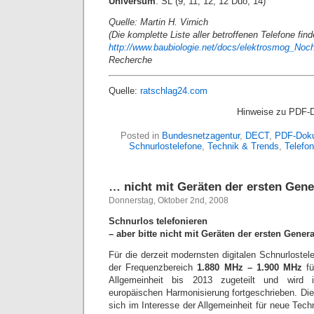
Universum
: SL (9, 11, 12, 12 Duo, 14)
Quelle: Martin H. Virnich
(Die komplette Liste aller betroffenen Telefone fin
http://www.baubiologie.net/docs/elektrosmog_Noc
Recherche
Quelle:
ratschlag24.com
Hinweise zu PDF-
Posted in
Bundesnetzagentur
,
DECT
,
PDF-Dok
Schnurlostelefone
,
Technik & Trends
,
Telefon
… nicht mit Geräten der ersten Gene
Donnerstag, Oktober 2nd, 2008
Schnurlos telefonieren
– aber bitte nicht mit Geräten der ersten Gener
Für die derzeit modernsten digitalen Schnurlostel
der Frequenzbereich
1.880 MHz – 1.900 MHz
fü
Allgemeinheit bis 2013 zugeteilt und wird 
europäischen Harmonisierung fortgeschrieben. Die
sich im Interesse der Allgemeinheit für neue Techn