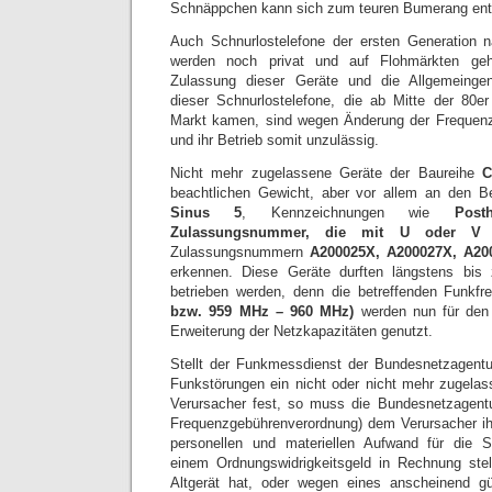
Schnäppchen kann sich zum teuren Bumerang ent
Auch Schnurlostelefone der ersten Generation 
werden noch privat und auf Flohmärkten geha
Zulassung dieser Geräte und die Allgemeing
dieser Schnurlostelefone, die ab Mitte der 80e
Markt kamen, sind wegen Änderung der Frequenz
und ihr Betrieb somit unzulässig.
Nicht mehr zugelassene Geräte der Baureihe
C
beachtlichen Gewicht, aber vor allem an den 
Sinus 5
, Kennzeichnungen wie
Pos
Zulassungsnummer, die mit U oder V 
Zulassungsnummern
A200025X, A200027X, A2
erkennen. Diese Geräte durften längstens bi
betrieben werden, denn die betreffenden Funkf
bzw. 959 MHz – 960 MHz)
werden nun für den ö
Erweiterung der Netzkapazitäten genutzt.
Stellt der Funkmessdienst der Bundesnetzagentu
Funkstörungen ein nicht oder nicht mehr zugelas
Verursacher fest, so muss die Bundesnetzagent
Frequenzgebührenverordnung) dem Verursacher ihr
personellen und materiellen Aufwand für die 
einem Ordnungswidrigkeitsgeld in Rechnung stel
Altgerät hat, oder wegen eines anscheinend g