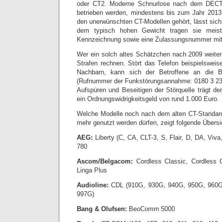
oder CT2. Moderne Schnurlose nach dem DECT-S
betrieben werden, mindestens bis zum Jahr 2013
den unerwünschten CT-Modellen gehört, lässt sich
dem typisch hohen Gewicht tragen sie meis
Kennzeichnung sowie eine Zulassungsnummer mit
Wer ein solch altes Schätzchen nach 2009 weiter
Strafen rechnen. Stört das Telefon beispielswe
Nachbarn, kann sich der Betroffene an die 
(Rufnummer der Funkstörungsannahme: 0180 3 23 
Aufspüren und Beseitigen der Störquelle trägt de
ein Ordnungswidrigkeitsgeld von rund 1.000 Euro.
Welche Modelle noch nach dem alten CT-Standard
mehr genutzt werden dürfen, zeigt folgende Übersi
AEG:
Liberty (C, CA, CLT-3, S, Flair, D, DA, Viv
780
Ascom/Belgacom:
Cordless Classic, Cordless 
Linga Plus
Audioline:
CDL (910G, 930G, 940G, 950G, 960
997G)
Bang & Olufsen:
BeoComm 5000