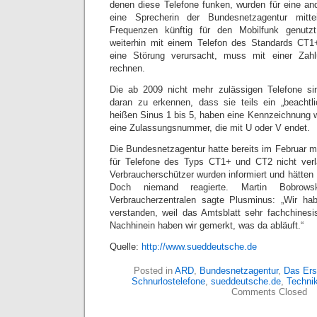
denen diese Telefone funken, wurden für eine and
eine Sprecherin der Bundesnetzagentur mitt
Frequenzen künftig für den Mobilfunk genut
weiterhin mit einem Telefon des Standards CT1+
eine Störung verursacht, muss mit einer Za
rechnen.
Die ab 2009 nicht mehr zulässigen Telefone si
daran zu erkennen, dass sie teils ein „beachtl
heißen Sinus 1 bis 5, haben eine Kennzeichnung w
eine Zulassungsnummer, die mit U oder V endet.
Die Bundesnetzagentur hatte bereits im Februar mi
für Telefone des Typs CT1+ und CT2 nicht verl
Verbraucherschützer wurden informiert und hätten
Doch niemand reagierte. Martin Bobrow
Verbraucherzentralen sagte Plusminus: „Wir hab
verstanden, weil das Amtsblatt sehr fachchinesis
Nachhinein haben wir gemerkt, was da abläuft.“
Quelle:
http://www.sueddeutsche.de
Posted in
ARD
,
Bundesnetzagentur
,
Das Ers
Schnurlostelefone
,
sueddeutsche.de
,
Techni
Comments Closed