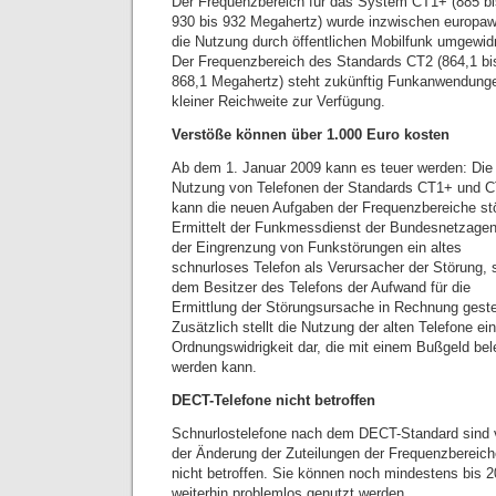
Der Frequenzbereich für das System CT1+ (885 bi
930 bis 932 Megahertz) wurde inzwischen europawe
die Nutzung durch öffentlichen Mobilfunk umgewid
Der Frequenzbereich des Standards CT2 (864,1 bi
868,1 Megahertz) steht zukünftig Funkanwendung
kleiner Reichweite zur Verfügung.
Verstöße können über 1.000 Euro kosten
Ab dem 1. Januar 2009 kann es teuer werden: Die
Nutzung von Telefonen der Standards CT1+ und 
kann die neuen Aufgaben der Frequenzbereiche st
Ermittelt der Funkmessdienst der Bundesnetzagen
der Eingrenzung von Funkstörungen ein altes
schnurloses Telefon als Verursacher der Störung, 
dem Besitzer des Telefons der Aufwand für die
Ermittlung der Störungsursache in Rechnung gestel
Zusätzlich stellt die Nutzung der alten Telefone ei
Ordnungswidrigkeit dar, die mit einem Bußgeld bel
werden kann.
DECT-Telefone nicht betroffen
Schnurlostelefone nach dem DECT-Standard sind 
der Änderung der Zuteilungen der Frequenzbereich
nicht betroffen. Sie können noch mindestens bis 
weiterhin problemlos genutzt werden.