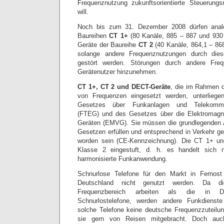
Frequenznutzung zukunftsorientierte Steuerungs
will.
Noch bis zum 31. Dezember 2008 dürfen analo
Baureihen
CT 1+
(80 Kanäle, 885 – 887 und 930 
Geräte der Baureihe
CT 2
(40 Kanäle, 864,1 – 86
solange andere Frequenznutzungen durch diese
gestört werden. Störungen durch andere Fre
Gerätenutzer hinzunehmen.
CT 1+, CT 2 und DECT-Geräte
, die im Rahmen d
von Frequenzen eingesetzt werden, unterlie
Gesetzes über Funkanlagen und Telekommuni
(FTEG) und des Gesetzes über die Elektromagnet
Geräten (EMVG). Sie müssen die grundlegenden 
Gesetzen erfüllen und entsprechend in Verkehr g
worden sein (CE-Kennzeichnung). Die CT 1+ un
Klasse 2 eingestuft, d. h. es handelt sich 
harmonisierte Funkanwendung.
Schnurlose Telefone für den Markt in Fernos
Deutschland nicht genutzt werden. Da d
Frequenzbereich arbeiten als die in De
Schnurlostelefone, werden andere Funkdienst
solche Telefone keine deutsche Frequenzzuteilu
sie gern von Reisen mitgebracht. Doch auc