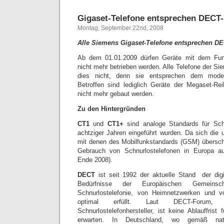
Gigaset-Telefone entsprechen DECT
Montag, September 22nd, 2008
Alle Siemens Gigaset-Telefone entsprechen D
Ab dem 01.01.2009 dürfen Geräte mit dem Fu
nicht mehr betrieben werden. Alle Telefone der Sie
dies nicht, denn sie entsprechen dem mode
Betroffen sind lediglich Geräte der Megaset-Rei
nicht mehr gebaut werden.
Zu den Hintergründen
CT1
und
CT1+
sind analoge Standards für Schn
achtziger Jahren eingeführt wurden. Da sich die
mit denen des Mobilfunkstandards (GSM) übersch
Gebrauch von Schnurlostelefonen in Europa au
Ende 2008).
DECT
ist seit 1992 der aktuelle Stand der digi
Bedürfnisse der Europäischen Gemeins
Schnurlostelefonie, von Heimnetzwerken und v
optimal erfüllt. Laut DECT-Foru
Schnurlostelefonhersteller, ist keine Ablauffris
erwarten. In Deutschland, wo gemäß nati