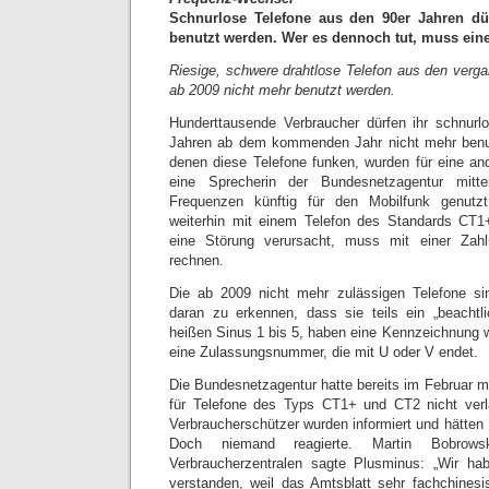
Schnurlose Telefone aus den 90er Jahren dü
benutzt werden. Wer es dennoch tut, muss eine 
Riesige, schwere drahtlose Telefon aus den verg
ab 2009 nicht mehr benutzt werden.
Hunderttausende Verbraucher dürfen ihr schnurl
Jahren ab dem kommenden Jahr nicht mehr benu
denen diese Telefone funken, wurden für eine and
eine Sprecherin der Bundesnetzagentur mitt
Frequenzen künftig für den Mobilfunk genut
weiterhin mit einem Telefon des Standards CT1+
eine Störung verursacht, muss mit einer Za
rechnen.
Die ab 2009 nicht mehr zulässigen Telefone si
daran zu erkennen, dass sie teils ein „beachtl
heißen Sinus 1 bis 5, haben eine Kennzeichnung w
eine Zulassungsnummer, die mit U oder V endet.
Die Bundesnetzagentur hatte bereits im Februar mi
für Telefone des Typs CT1+ und CT2 nicht verl
Verbraucherschützer wurden informiert und hätten
Doch niemand reagierte. Martin Bobrow
Verbraucherzentralen sagte Plusminus: „Wir hab
verstanden, weil das Amtsblatt sehr fachchinesis