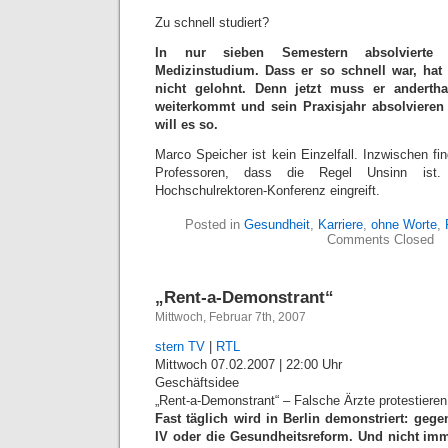
Zu schnell studiert?
In nur sieben Semestern absolvierte
Medizinstudium. Dass er so schnell war, hat 
nicht gelohnt. Denn jetzt muss er andertha
weiterkommt und sein Praxisjahr absolvieren 
will es so.
Marco Speicher ist kein Einzelfall. Inzwischen f
Professoren, dass die Regel Unsinn ist.
Hochschulrektoren-Konferenz eingreift.
Posted in
Gesundheit
,
Karriere
,
ohne Worte
,
Comments Closed
„Rent-a-Demonstrant“
Mittwoch, Februar 7th, 2007
stern TV
|
RTL
Mittwoch 07.02.2007 | 22:00 Uhr
Geschäftsidee
„Rent-a-Demonstrant“ – Falsche Ärzte protestieren 
Fast täglich wird in Berlin demonstriert: geg
IV oder die Gesundheitsreform. Und nicht imm