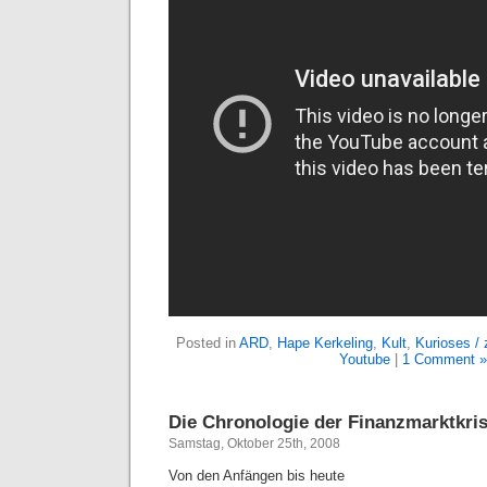
Posted in
ARD
,
Hape Kerkeling
,
Kult
,
Kurioses /
Youtube
|
1 Comment »
Die Chronologie der Finanzmarktkri
Samstag, Oktober 25th, 2008
Von den Anfängen bis heute