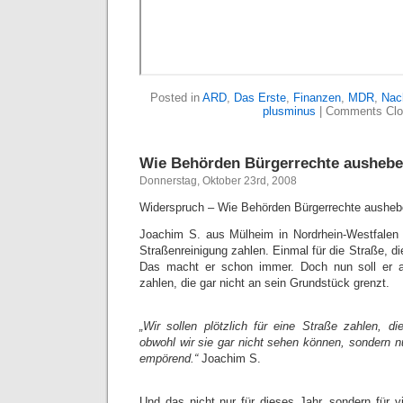
Posted in
ARD
,
Das Erste
,
Finanzen
,
MDR
,
Nac
plusminus
|
Comments Clo
Wie Behörden Bürgerrechte aushebe
Donnerstag, Oktober 23rd, 2008
Widerspruch – Wie Behörden Bürgerrechte a
Joachim S. aus Mülheim in Nordrhein-Westfalen s
Straßenreinigung zahlen. Einmal für die Straße, di
Das macht er schon immer. Doch nun soll er a
zahlen, die gar nicht an sein Grundstück grenzt.
„Wir sollen plötzlich für eine Straße zahlen, di
obwohl wir sie gar nicht sehen können, sondern n
empörend.“
Joachim S.
Und das nicht nur für dieses Jahr, sondern für vi