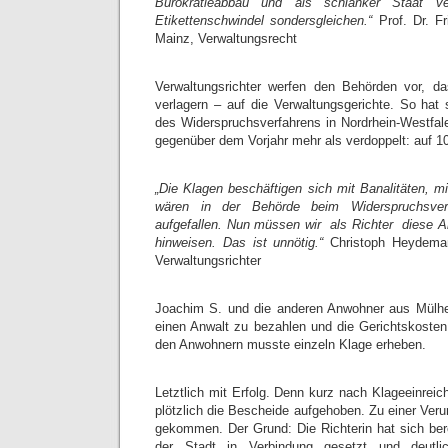
Bürokratieabbau und als schlanker Staat v
Etikettenschwindel sondersgleichen.“
Prof. Dr. Fr
Mainz, Verwaltungsrecht
Verwaltungsrichter werfen den Behörden vor, d
verlagern – auf die Verwaltungsgerichte. So hat
des Widerspruchsverfahrens in Nordrhein-Westfale
gegenüber dem Vorjahr mehr als verdoppelt: auf 1
„Die Klagen beschäftigen sich mit Banalitäten, mit
wären in der Behörde beim Widerspruchsverf
aufgefallen. Nun müssen wir  als Richter  diese A
hinweisen. Das ist unnötig.“
Christoph Heydeman
Verwaltungsrichter
Joachim S. und die anderen Anwohner aus Mülh
einen Anwalt zu bezahlen und die Gerichtskoste
den Anwohnern musste einzeln Klage erheben.
Letztlich mit Erfolg. Denn kurz nach Klageeinrei
plötzlich die Bescheide aufgehoben. Zu einer Verurt
gekommen. Der Grund: Die Richterin hat sich ber
der Stadt in Verbindung gesetzt und deutl