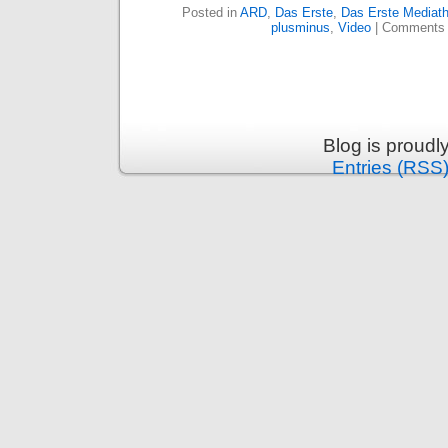
Posted in
ARD
,
Das Erste
,
Das Erste Mediat
plusminus
,
Video
|
Comments 
Blog is proud
Entries (RSS