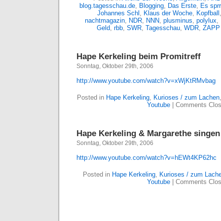
blog.tagesschau.de
,
Blogging
,
Das Erste
,
Es sprr
Johannes Schl
,
Klaus der Woche
,
Kopfball
nachtmagazin
,
NDR
,
NNN
,
plusminus
,
polylux
,
Geld
,
rbb
,
SWR
,
Tagesschau
,
WDR
,
ZAPP
Hape Kerkeling beim Promitreff
Sonntag, Oktober 29th, 2006
http://www.youtube.com/watch?v=xWjKtRMvbag
Posted in
Hape Kerkeling
,
Kurioses / zum Lachen
Youtube
|
Comments Clo
Hape Kerkeling & Margarethe singen 
Sonntag, Oktober 29th, 2006
http://www.youtube.com/watch?v=hEWt4KP62hc
Posted in
Hape Kerkeling
,
Kurioses / zum Lach
Youtube
|
Comments Clo