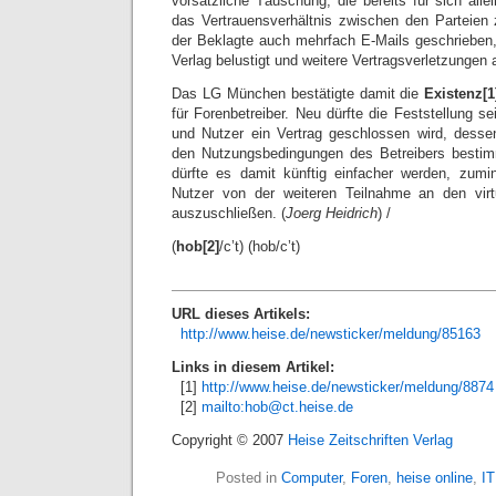
vorsätzliche Täuschung, die bereits für sich all
das Vertrauensverhältnis zwischen den Parteien
der Beklagte auch mehrfach E-Mails geschrieben,
Verlag belustigt und weitere Vertragsverletzungen 
Das LG München bestätigte damit die
Existenz[1
für Forenbetreiber. Neu dürfte die Feststellung s
und Nutzer ein Vertrag geschlossen wird, desse
den Nutzungsbedingungen des Betreibers bestimm
dürfte es damit künftig einfacher werden, zumi
Nutzer von der weiteren Teilnahme an den virt
auszuschließen. (
Joerg Heidrich
) /
(
hob[2]
/c’t) (hob/c’t)
URL dieses Artikels:
http://www.heise.de/newsticker/meldung/85163
Links in diesem Artikel:
[1]
http://www.heise.de/newsticker/meldung/8874
[2]
mailto:hob@ct.heise.de
Copyright © 2007
Heise Zeitschriften Verlag
Posted in
Computer
,
Foren
,
heise online
,
IT