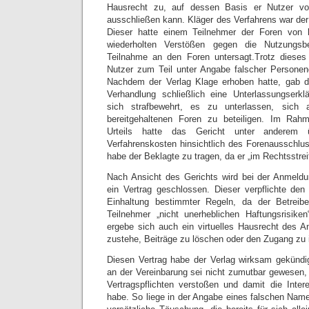
Hausrecht zu, auf dessen Basis er Nutzer vo
ausschließen kann. Kläger des Verfahrens war der 
Dieser hatte einem Teilnehmer der Foren von 
wiederholten Verstößen gegen die Nutzungsb
Teilnahme an den Foren untersagt.Trotz dieses
Nutzer zum Teil unter Angabe falscher Personen
Nachdem der Verlag Klage erhoben hatte, gab d
Verhandlung schließlich eine Unterlassungserkl
sich strafbewehrt, es zu unterlassen, sich
bereitgehaltenen Foren zu beteiligen. Im Rah
Urteils hatte das Gericht unter anderem ü
Verfahrenskosten hinsichtlich des Forenausschlu
habe der Beklagte zu tragen, da er „im Rechtsstrei
Nach Ansicht des Gerichts wird bei der Anmeldu
ein Vertrag geschlossen. Dieser verpflichte de
Einhaltung bestimmter Regeln, da der Betreib
Teilnehmer „nicht unerheblichen Haftungsrisike
ergebe sich auch ein virtuelles Hausrecht des A
zustehe, Beiträge zu löschen oder den Zugang zu 
Diesen Vertrag habe der Verlag wirksam gekündig
an der Vereinbarung sei nicht zumutbar gewesen,
Vertragspflichten verstoßen und damit die Inter
habe. So liege in der Angabe eines falschen Nam